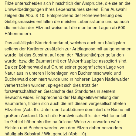
Pilze unterscheiden sich hinsichtlich der Ansprüche, die sie an die
Umweltbedingungen ihres Lebensraumes stellen. Eine Auswahl
zeigen die Abb. 8-10. Entsprechend der Höhenverteilung des
Gebirgsmassivs entfallen die meisten Lebensräume und so auch
die meisten der Pilznachweise auf die montanen Lagen ab 600
Höhenmetern.
Das auffälligste Standortmerkmal, welches auch am häufigsten
seitens der Kartierer zusätzlich zur Artdiagnose mit aufgenommen
wurde, ist das Substrat auf dem der Pilzfruchtkörper gefunden
wurde, bzw. die Baumart mit der Mykorrhizapilze assoziiert sind.
Da der Böhmerwald auf Grund seiner geografischen Lage von
Natur aus in unteren Höhenlagen von Buchenmischwald und
Buchenwald dominiert würde und in höheren Lagen Nadelwälder
verherrschen würden, spiegelt sich dies trotz der
forstwirtschaftlichen Geschichte des Standortes in seinem
Bewuchs wider. Entsprechend der Häufigkeitsverteilung der
Baumarten, finden sich auch die mit diesen vergesellschafteten
Pilzarten (Abb. 9). Unter den Laubbäume dominiert die Buche mit
großem Abstand. Durch die Forstwirtschaft ist der Fichtenanteil
im Gebiet höher als dies natürlicher Weise zu erwarten wäre.
Fichten und Buchen werden von den Pilzen daher besonders
häufig als Substrat / Wirt genutzt (Abb. 10).