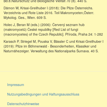
Bd.8.Naturschutz und Biologische Vielfalt 70 (8). 440 S.
Dämon W, Krisai-Greilhuber I (2018): Die Pilze Österreichs.
Verzeichnis und Rote Liste 2016. Teil Makromyceten,Österr.
Mykolog. Ges., Wien. 609 S.
Holec J, Beran M (eds.) (2006): Červený seznam hub
(makromycetů) České republiky [Red List of fungi
(macromycetes) of the Czech Republic]. Příroda, Praha 24: 1-282
Karasch P, Striegel M, Pouska V, Bässler C und Krisai-Greilhuber I
(2019): Pilze im Böhmerwald - Besonderheiten, Klassiker und
Naturnähezeiger. Verwaltung des Nationalparks Šumava. 40 S.
Impressum
Fußzeile
Nutzungsbedingungen und Haftungsausschluss
Datenschutzhinweise