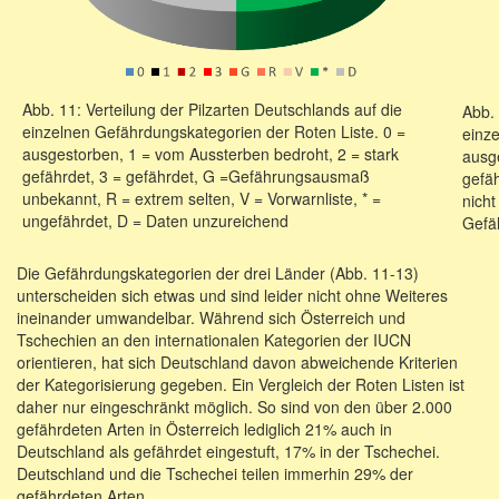
Abb. 11: Verteilung der Pilzarten Deutschlands auf die
Abb. 
einzelnen Gefährdungskategorien der Roten Liste. 0 =
einz
ausgestorben, 1 = vom Aussterben bedroht, 2 = stark
ausg
gefährdet, 3 = gefährdet, G =Gefährungsausmaß
gefäh
unbekannt, R = extrem selten, V = Vorwarnliste, * =
nich
ungefährdet, D = Daten unzureichend
Gefäh
Die Gefährdungskategorien der drei Länder (Abb. 11-13)
unterscheiden sich etwas und sind leider nicht ohne Weiteres
ineinander umwandelbar. Während sich Österreich und
Tschechien an den internationalen Kategorien der IUCN
orientieren, hat sich Deutschland davon abweichende Kriterien
der Kategorisierung gegeben. Ein Vergleich der Roten Listen ist
daher nur eingeschränkt möglich. So sind von den über 2.000
gefährdeten Arten in Österreich lediglich 21% auch in
Deutschland als gefährdet eingestuft, 17% in der Tschechei.
Deutschland und die Tschechei teilen immerhin 29% der
gefährdeten Arten.